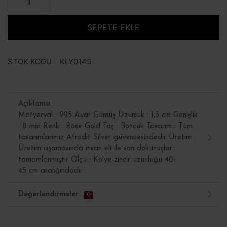
SEPETE EKLE
STOK KODU
KLY0145
Açıklama
Matyeryal : 925 Ayar Gümüş Uzunluk : 1,3 cm Genişlik
: 8 mm Renk : Rose Gold Taş : Boncuk Tasarım : Tüm
tasarımlarımız Afrodit Silver güvencesindedir Üretim :
Üretim aşamasında insan eli ile son dokunuşlar
tamamlanmıştır Ölçü : Kolye zincir uzunluğu 40-
45 cm aralığındadır
Değerlendirmeler
0