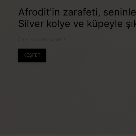
Afrodit'in zarafeti, seninl
Silver kolye ve küpeyle şı
Ürünlerimizi Keşfedin !
KEŞFET