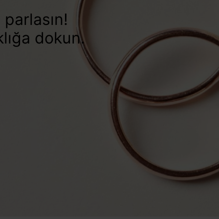
e parlasın!
klığa dokun.