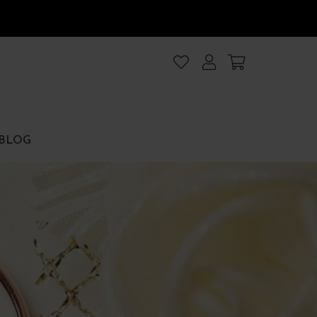
lanıyoruz
.Intro
ezler
BLOG
rezler
et
Hepsini kabul et