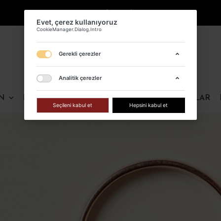
KARGO ÜCRETSİZ !
Evet, çerez kul
CookieManager.Dialog
Gerekli çer
N
ERKEK
FIRSAT ÜRÜNLERI
ÇOK SATANLAR
Analitik çe
Seçileni kabul 