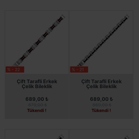
% - 22
% - 21
SEPETE EKLE
SEPETE EKLE
Çift Tarafli Erkek
Çift Tarafli Erkek
Çelik Bileklik
Çelik Bileklik
689,00 ₺
689,00 ₺
879,00 ₺
869,00 ₺
Tükendi !
Tükendi !