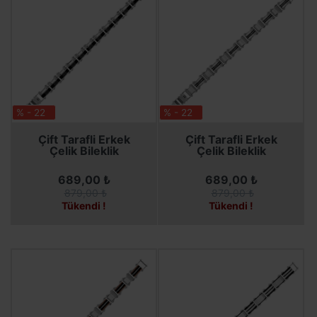
% - 22
% - 22
SEPETE EKLE
SEPETE EKLE
Çift Tarafli Erkek
Çift Tarafli Erkek
Çelik Bileklik
Çelik Bileklik
689,00 ₺
689,00 ₺
879,00 ₺
879,00 ₺
Tükendi !
Tükendi !