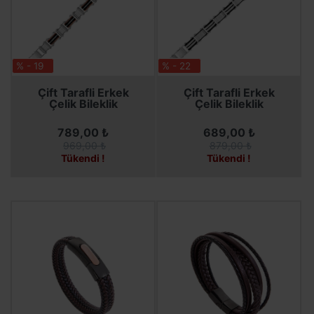
% - 19
% - 22
SEPETE EKLE
SEPETE EKLE
Çift Tarafli Erkek
Çift Tarafli Erkek
Çelik Bileklik
Çelik Bileklik
789,00 ₺
689,00 ₺
969,00 ₺
879,00 ₺
Tükendi !
Tükendi !