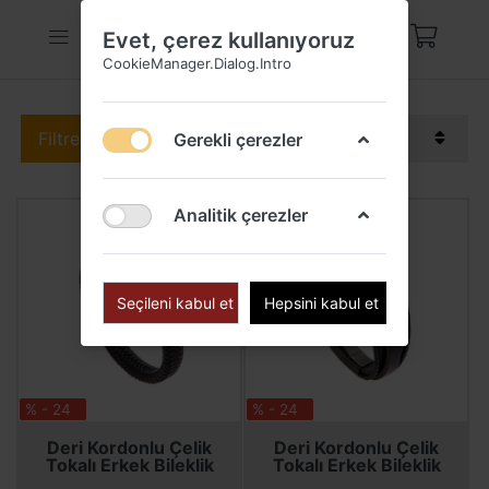
Evet, çerez kullanıyoruz
CookieManager.Dialog.Intro
Filtre
Sırala
Gerekli çerezler
Analitik çerezler
Seçileni kabul et
Hepsini kabul et
% - 24
% - 24
SEPETE EKLE
SEPETE EKLE
SEPETE EKLE
SEPETE EKLE
Deri Kordonlu Çelik
Deri Kordonlu Çelik
Tokalı Erkek Bileklik
Tokalı Erkek Bileklik