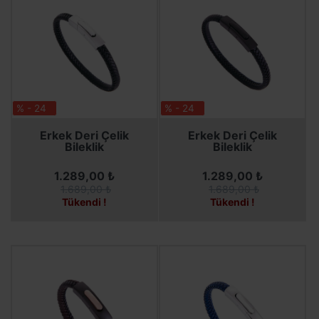
% - 24
% - 24
SEPETE EKLE
SEPETE EKLE
Erkek Deri Çelik
Erkek Deri Çelik
Bileklik
Bileklik
1.289,00 ₺
1.289,00 ₺
1.689,00 ₺
1.689,00 ₺
Tükendi !
Tükendi !