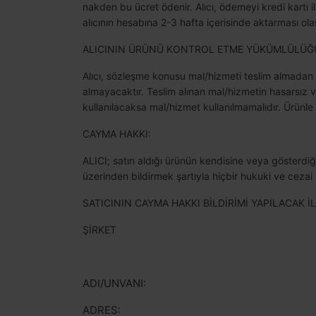
nakden bu ücret ödenir. Alıcı, ödemeyi kredi kartı 
alıcının hesabına 2-3 hafta içerisinde aktarması olas
ALICININ ÜRÜNÜ KONTROL ETME YÜKÜMLÜLÜĞ
Alıcı, sözleşme konusu mal/hizmeti teslim almadan ö
almayacaktır. Teslim alınan mal/hizmetin hasarsız
kullanılacaksa mal/hizmet kullanılmamalıdır. Ürünle b
CAYMA HAKKI:
ALICI; satın aldığı ürünün kendisine veya gösterdiği 
üzerinden bildirmek şartıyla hiçbir hukuki ve ceza
SATICININ CAYMA HAKKI BİLDİRİMİ YAPILACAK İL
ŞİRKET
ADI/UNVANI:
ADRES: