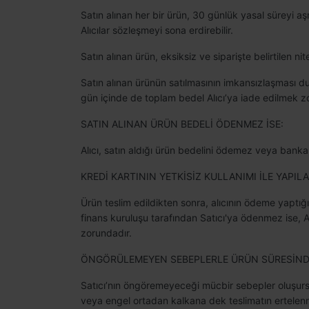
Satın alınan her bir ürün, 30 günlük yasal süreyi aş
Alıcılar sözleşmeyi sona erdirebilir.
Satın alınan ürün, eksiksiz ve siparişte belirtilen n
Satın alınan ürünün satılmasının imkansızlaşması d
gün içinde de toplam bedel Alıcı’ya iade edilmek z
SATIN ALINAN ÜRÜN BEDELİ ÖDENMEZ İSE:
Alıcı, satın aldığı ürün bedelini ödemez veya banka
KREDİ KARTININ YETKİSİZ KULLANIMI İLE YAPIL
Ürün teslim edildikten sonra, alıcının ödeme yaptığı k
finans kuruluşu tarafından Satıcı'ya ödenmez ise, A
zorundadır.
ÖNGÖRÜLEMEYEN SEBEPLERLE ÜRÜN SÜRESİNDE 
Satıcı’nın öngöremeyeceği mücbir sebepler oluşursa ve
veya engel ortadan kalkana dek teslimatın ertelenmes