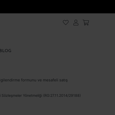
lanıyoruz
.Intro
ezler
BLOG
rezler
et
Hepsini kabul et
lgilendirme formunu ve mesafeli satış
afeli Sözleşmeler Yönetmeliği (RG:27.11.2014/29188)