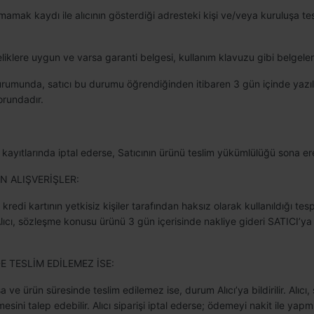
mamak kaydı ile alıcının gösterdiği adresteki kişi ve/veya kuruluşa tesl
iteliklere uygun ve varsa garanti belgesi, kullanım klavuzu gibi belgele
urumunda, satıcı bu durumu öğrendiğinden itibaren 3 gün içinde yazıl
orundadır.
 kayıtlarında iptal ederse, Satıcının ürünü teslim yükümlülüğü sona er
AN ALIŞVERİŞLER:
redi kartının yetkisiz kişiler tarafından haksız olarak kullanıldığı tesp
lıcı, sözleşme konusu ürünü 3 gün içerisinde nakliye gideri SATICI’ya
TESLİM EDİLEMEZ İSE:
 ürün süresinde teslim edilemez ise, durum Alıcı’ya bildirilir. Alıcı, si
ini talep edebilir. Alıcı siparişi iptal ederse; ödemeyi nakit ile yapm