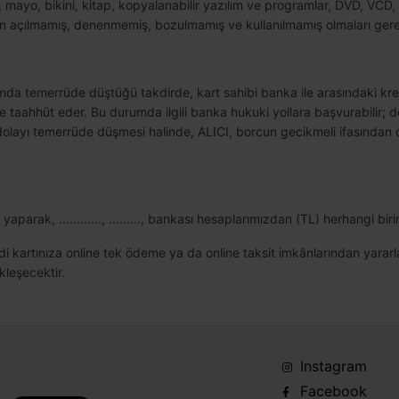
i, mayo, bikini, kitap, kopyalanabilir yazılım ve programlar, DVD, VCD, 
rının açılmamış, denenmemiş, bozulmamış ve kullanılmamış olmaları gere
rumda temerrüde düştüğü takdirde, kart sahibi banka ile arasındaki kr
 taahhüt eder. Bu durumda ilgili banka hukuki yollara başvurabilir; d
dolayı temerrüde düşmesi halinde, ALICI, borcun gecikmeli ifasından d
arak, ............, ........., bankası hesaplarımızdan (TL) herhangi biri
edi kartınıza online tek ödeme ya da online taksit imkânlarından yararl
kleşecektir.
Instagram
Facebook