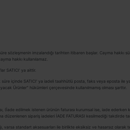
k süre sözleşmenin imzalandığı tarihten itibaren başlar. Cayma hakkı s
cayma hakkı kullanılamaz.
 SATICI’ ya aittir.
 süre içinde SATICI' ya iadeli taahhütlü posta, faks veya eposta ile y
cak Ürünler" hükümleri çerçevesinde kullanılmamış olması şarttır.
ası, (İade edilmek istenen ürünün faturası kurumsal ise, iade ederken 
na düzenlenen sipariş iadeleri İADE FATURASI kesilmediği takdirde 
, varsa standart aksesuarları ile birlikte eksiksiz ve hasarsız olarak 