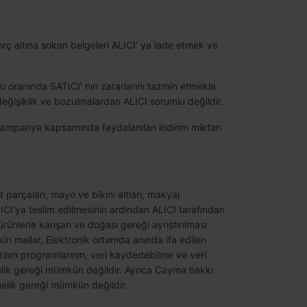
rç altına sokan belgeleri ALICI’ ya iade etmek ve
 oranında SATICI’ nın zararlarını tazmin etmekle
ğişiklik ve bozulmalardan ALICI sorumlu değildir.
 kampanya kapsamında faydalanılan indirim miktarı
 parçaları, mayo ve bikini altları, makyaj
LICI’ya teslim edilmesinin ardından ALICI tarafından
rünlerle karışan ve doğası gereği ayrıştırılması
in mallar, Elektronik ortamda anında ifa edilen
yazılım programlarının, veri kaydedebilme ve veri
melik gereği mümkün değildir. Ayrıca Cayma hakkı
melik gereği mümkün değildir.