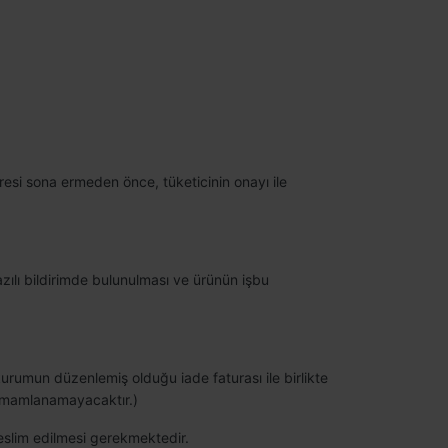
üresi sona ermeden önce, tüketicinin onayı ile
azılı bildirimde bulunulması ve ürünün işbu
kurumun düzenlemiş olduğu iade faturası ile birlikte
tamamlanamayacaktır.)
teslim edilmesi gerekmektedir.