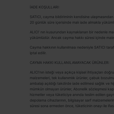
İADE KOŞULLARI:
SATICI, cayma bildiriminin kendisine ulaşmasından 
20 günlük süre içerisinde malı iade almakla yüküml
ALICI’ nın kusurundan kaynaklanan bir nedenle malı
yükümlüdür. Ancak cayma hakkı süresi içinde malı
Cayma hakkının kullanılması nedeniyle SATICI tara
iptal edilir.
CAYMA HAKKI KULLANILAMAYACAK ÜRÜNLER:
ALICI’nın isteği veya açıkça kişisel ihtiyaçları doğ
malzemeleri, tek kullanımlık ürünler, çabuk bozulma
ambalajı açıldığı takdirde iade edilmesi sağlık ve h
mümkün olmayan ürünler, Abonelik sözleşmesi kapsam
hizmetler veya tüketiciye anında teslim edilen gayrim
depolama cihazlarının, bilgisayar sarf malzemeleri
süresi sona ermeden önce, tüketicinin onayı ile ifa