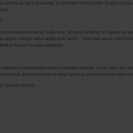
ile yapmış ise ve iptal ederse, bu iptalden itibaren yine 14 gün içind
ıdır.
Ü:
nce muayene edecek; ezik, kırık, ambalajı yırtılmış vb. hasarlı ve ayı
 ve sağlam olduğu kabul edilecektir. ALICI , Teslimden sonra mal/hi
irlikte Fatura da iade edilmelidir.
adresteki kişi/kuruluşa teslim tarihinden itibaren 14 (on dört) gün içer
i sorumluluk üstlenmeksizin ve hiçbir gerekçe göstermeksizin malı r
ETİŞİM BİLGİLERİ: