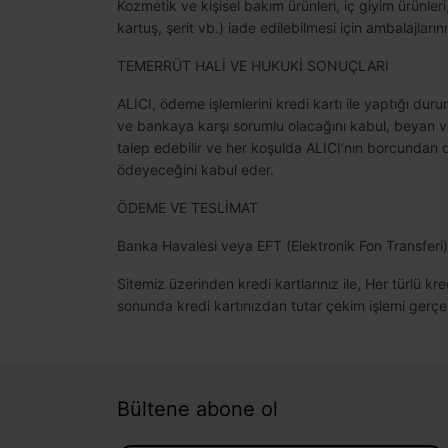
Kozmetik ve kişisel bakım ürünleri, iç giyim ürünler
kartuş, şerit vb.) iade edilebilmesi için ambalajla
TEMERRÜT HALİ VE HUKUKİ SONUÇLARI
ALICI, ödeme işlemlerini kredi kartı ile yaptığı du
ve bankaya karşı sorumlu olacağını kabul, beyan ve
talep edebilir ve her koşulda ALICI’nın borcundan 
ödeyeceğini kabul eder.
ÖDEME VE TESLİMAT
Banka Havalesi veya EFT (Elektronik Fon Transferi) yap
Sitemiz üzerinden kredi kartlarınız ile, Her türlü kr
sonunda kredi kartınızdan tutar çekim işlemi gerçe
Bültene abone ol