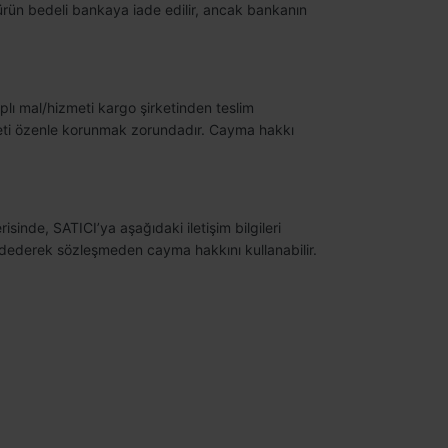
e ürün bedeli bankaya iade edilir, ancak bankanın
plı mal/hizmeti kargo şirketinden teslim
zmeti özenle korunmak zorundadır. Cayma hakkı
isinde, SATICI’ya aşağıdaki iletişim bilgileri
eddederek sözleşmeden cayma hakkını kullanabilir.