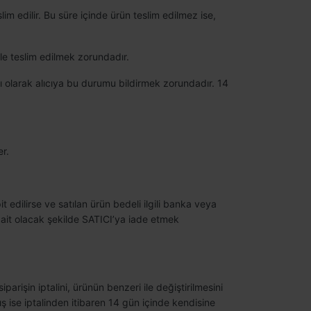
im edilir. Bu süre içinde ürün teslim edilmez ise,
rle teslim edilmek zorundadır.
ı olarak alıcıya bu durumu bildirmek zorundadır. 14
er.
it edilirse ve satılan ürün bedeli ilgili banka veya
 ait olacak şekilde SATICI’ya iade etmek
parişin iptalini, ürünün benzeri ile değiştirilmesini
ış ise iptalinden itibaren 14 gün içinde kendisine