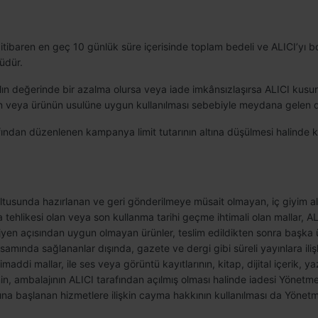
itibaren en geç 10 günlük süre içerisinde toplam bedeli ve ALICI’yı bo
üdür.
n değerinde bir azalma olursa veya iade imkânsızlaşırsa ALICI kusuru
n veya ürünün usulüne uygun kullanılması sebebiyle meydana gelen de
fından düzenlenen kampanya limit tutarının altına düşülmesi halinde
rultusunda hazırlanan ve geri gönderilmeye müsait olmayan, iç giyim alt
 tehlikesi olan veya son kullanma tarihi geçme ihtimali olan mallar, A
ijyen açısından uygun olmayan ürünler, teslim edildikten sonra başka ü
ında sağlananlar dışında, gazete ve dergi gibi süreli yayınlara ilişk
addi mallar, ile ses veya görüntü kayıtlarının, kitap, dijital içerik, 
nin, ambalajının ALICI tarafından açılmış olması halinde iadesi Yönet
sına başlanan hizmetlere ilişkin cayma hakkının kullanılması da Yönet