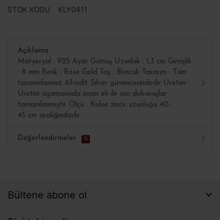
STOK KODU
KLY0411
Açıklama
Matyeryal : 925 Ayar Gümüş Uzunluk : 1,3 cm Genişlik
: 8 mm Renk : Rose Gold Taş : Boncuk Tasarım : Tüm
tasarımlarımız Afrodit Silver güvencesindedir Üretim :
Üretim aşamasında insan eli ile son dokunuşlar
tamamlanmıştır Ölçü : Kolye zincir uzunluğu 40-
45 cm aralığındadır
Değerlendirmeler
0
Bültene abone ol