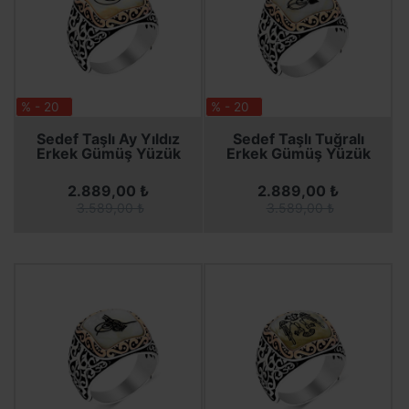
% - 20
% - 20
SEPETE EKLE
SEPETE EKLE
SEPETE EKLE
SEPETE EKLE
Sedef Taşlı Ay Yıldız
Sedef Taşlı Tuğralı
Erkek Gümüş Yüzük
Erkek Gümüş Yüzük
2.889,00 ₺
2.889,00 ₺
3.589,00 ₺
3.589,00 ₺