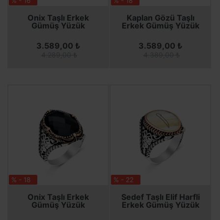
% - 16
% - 18
SEPETE EKLE
SEPETE EKLE
SEPETE EKLE
SEPETE EKLE
Onix Taşlı Erkek
Kaplan Gözü Taşlı
Gümüş Yüzük
Erkek Gümüş Yüzük
3.589,00 ₺
3.589,00 ₺
4.289,00 ₺
4.389,00 ₺
% - 18
% - 22
SEPETE EKLE
SEPETE EKLE
SEPETE EKLE
SEPETE EKLE
Onix Taşlı Erkek
Sedef Taşlı Elif Harfli
Gümüş Yüzük
Erkek Gümüş Yüzük