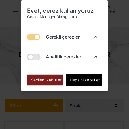
Evet, çerez kullanıyoruz
CookieManager.Dialog.Intro
Gerekli çerezler
DOĞAL TAŞLI YÜZÜKLER
Analitik çerezler
Seçileni kabul et
Hepsini kabul et
Filtre
Sırala