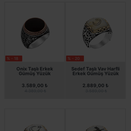
% - 18
% - 20
SEPETE EKLE
SEPETE EKLE
SEPETE EKLE
SEPETE EKLE
Onix Taşlı Erkek
Sedef Taşlı Vav Harfli
Gümüş Yüzük
Erkek Gümüş Yüzük
3.589,00 ₺
2.889,00 ₺
4.389,00 ₺
3.589,00 ₺