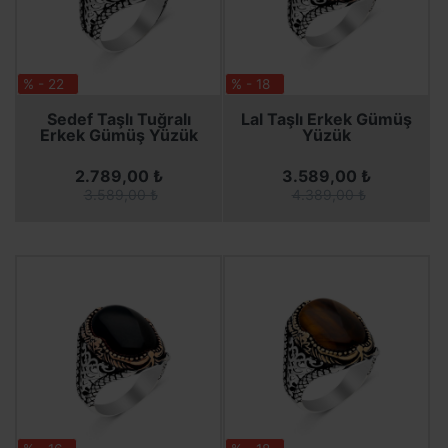
% - 22
% - 18
SEPETE EKLE
SEPETE EKLE
SEPETE EKLE
SEPETE EKLE
Sedef Taşlı Tuğralı
Lal Taşlı Erkek Gümüş
Erkek Gümüş Yüzük
Yüzük
2.789,00 ₺
3.589,00 ₺
3.589,00 ₺
4.389,00 ₺