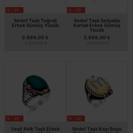
% - 20
% - 20
SEPETE EKLE
SEPETE EKLE
SEPETE EKLE
SEPETE EKLE
Sedef Taşlı Tuğralı
Sedef Taşlı Selçuklu
Erkek Gümüş Yüzük
Kartalı Erkek Gümüş
Yüzük
2.889,00 ₺
2.889,00 ₺
3.589,00 ₺
3.589,00 ₺
% - 20
% - 22
SEPETE EKLE
SEPETE EKLE
SEPETE EKLE
SEPETE EKLE
Yeşil Akik Taşlı Erkek
Sedef Taşlı Kayı Boyu