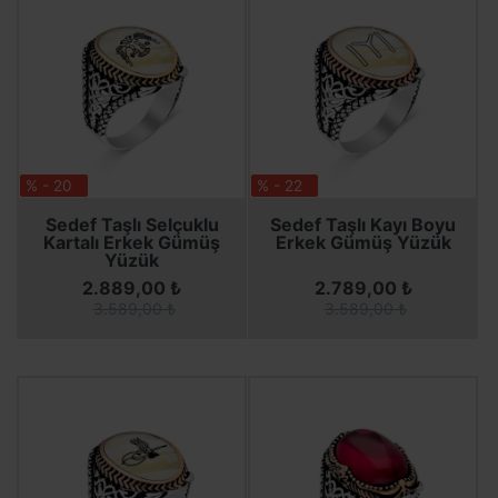
% - 20
% - 22
SEPETE EKLE
SEPETE EKLE
SEPETE EKLE
SEPETE EKLE
Sedef Taşlı Selçuklu
Sedef Taşlı Kayı Boyu
Kartalı Erkek Gümüş
Erkek Gümüş Yüzük
Yüzük
2.889,00 ₺
2.789,00 ₺
3.589,00 ₺
3.589,00 ₺