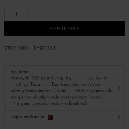
SEPETE EKLE
STOK KODU
EYZ0139_1
Açıklama
Materyal : 925 Ayar Gümüş Taş : Lal Ağırlık
: 15.8 gr. Tasarım : Tüm tasarımlarımız Afrodit
Silver güvencesindedir Üretim : Üretim aşamasında
son işlemler el çalışması ile yapılmaktadır. Tedarik :
1-4 iş günü içerisinde tedarik edilmektedir
Değerlendirmeler
0